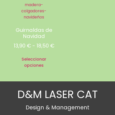
Guirnaldas de
Navidad
13,90
€
-
18,50
€
Seleccionar
opciones
D&M LASER CAT
Design & Management