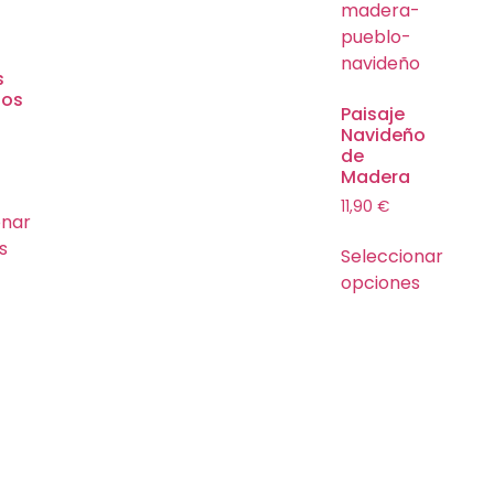
s
ños
Paisaje
Navideño
de
Madera
11,90
€
onar
s
Seleccionar
opciones