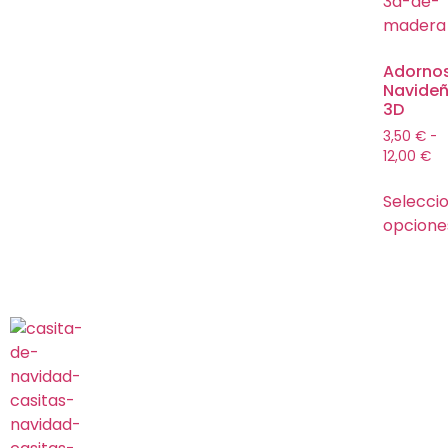
Adorno
Navide
3D
3,50
€
-
12,00
€
Selecci
opcione